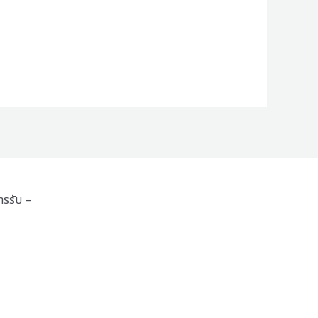
ารรับ –