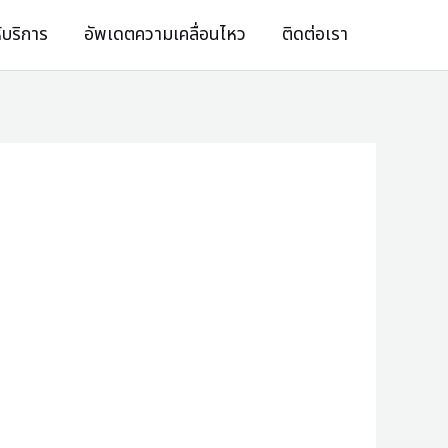
ห้บริการ
อัพเดตความเคลื่อนไหว
ติดต่อเรา