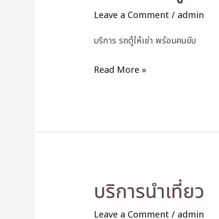
รถ
Leave a Comment
/
admin
ตู้
ให้
บริการ รถตู้ให้เช่า พร้อมคนขับ
เช่า
พร้อม
Read More »
คน
ขับ
บริการนำเที่ยว
บริการ
นำ
Leave a Comment
/
admin