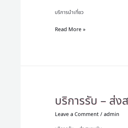
เที่ยว
บริการนำเที่ยว
Read More »
บริการรับ – ส่ง
บริการ
รับ
Leave a Comment
/
admin
–
ส่ง