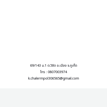
69/143 ม.1 ต.วิชิต อ.เมือง จ.ภูเก็ต
โทร : 0807003974
k.chalermpol306565@gmail.com
รถตู้เช่าเหมาพร้อมคนขับ ภูเก็ต บริการรับ – ส่งสนามบิน เราบริการนำ
เที่ยว